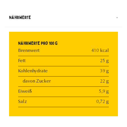
-
Nährwerte
Nährwerte pro 100 g
Brennwert
410 kcal
Fett
25 g
Kohlenhydrate
39 g
davon Zucker
22 g
Eiweiß
5,9 g
Salz
0,72 g