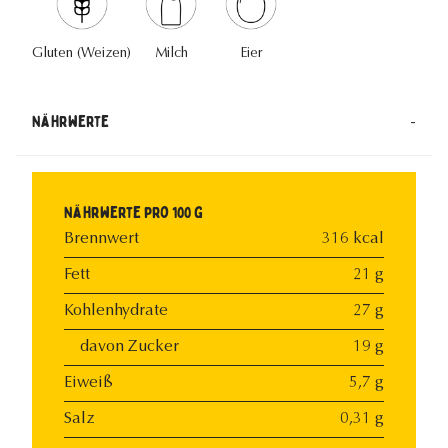
Gluten (Weizen)
Milch
Eier
-
Nährwerte
Nährwerte pro 100 g
Brennwert
316 kcal
Fett
21 g
Kohlenhydrate
27 g
davon Zucker
19 g
Eiweiß
5,7 g
Salz
0,31 g