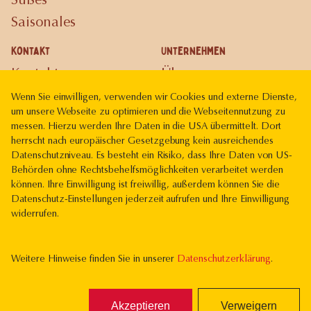
Süßes
Saisonales
Kontakt
Unternehmen
Kontakt
Über uns
Karriere
Wenn Sie einwilligen, verwenden wir Cookies und externe Dienste,
um unsere Webseite zu optimieren und die Webseitennutzung zu
Gutscheinkarte
messen. Hierzu werden Ihre Daten in die USA übermittelt. Dort
herrscht nach europäischer Gesetzgebung kein ausreichendes
Rechtliches
Datenschutzniveau. Es besteht ein Risiko, dass Ihre Daten von US-
Impressum
Behörden ohne Rechtsbehelfsmöglichkeiten verarbeitet werden
können. Ihre Einwilligung ist freiwillig, außerdem können Sie die
Datenschutz
Datenschutz-Einstellungen jederzeit aufrufen und Ihre Einwilligung
widerrufen.
Weitere Hinweise finden Sie in unserer
Datenschutzerklärung
.
Vereint mit
im
Haus der Bäcker
Akzeptieren
Verweigern