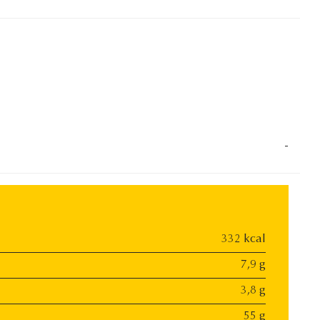
-
332 kcal
7,9 g
3,8 g
55 g