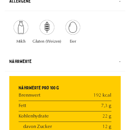
-
Allergene
Milch
Gluten (Weizen)
Eier
-
Nährwerte
Nährwerte pro 100 g
Brennwert
192 kcal
Fett
7,3 g
Kohlenhydrate
22 g
davon Zucker
12 g