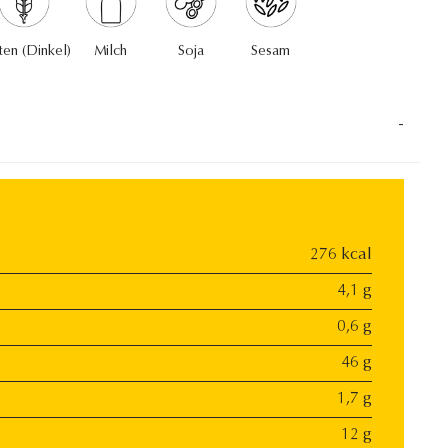
ten (Dinkel)
Milch
Soja
Sesam
-
276 kcal
4,1 g
0,6 g
46 g
1,7 g
12 g