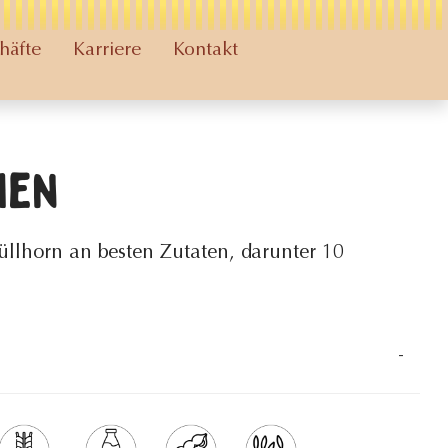
häfte
Karriere
Kontakt
hen
Füllhorn an besten Zutaten, darunter 10
-