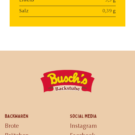
Eiweiß
5,3 g
Salz
0,39 g
Backwaren
Social Media
Brote
Instagram