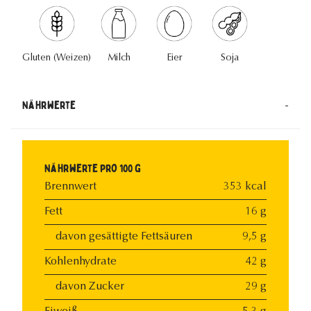
Gluten (Weizen)
Milch
Eier
Soja
-
Nährwerte
Nährwerte pro 100 g
Brennwert
353 kcal
Fett
16 g
davon gesättigte Fettsäuren
9,5 g
Kohlenhydrate
42 g
davon Zucker
29 g