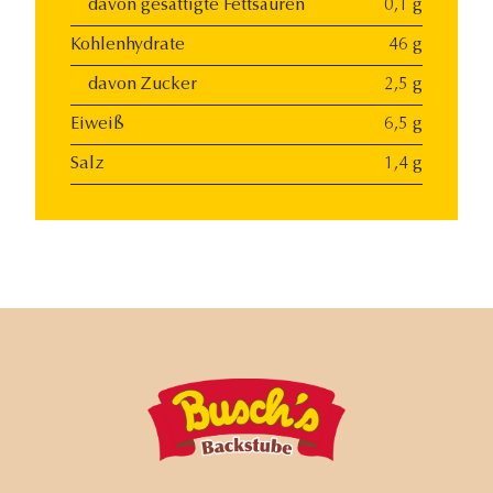
davon gesättigte Fettsäuren
0,1 g
Kohlenhydrate
46 g
davon Zucker
2,5 g
Eiweiß
6,5 g
Salz
1,4 g