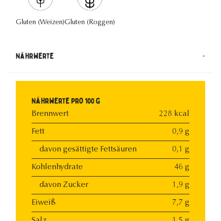
Gluten (Weizen)
Gluten (Roggen)
-
Nährwerte
Nährwerte pro 100 g
Brennwert
228 kcal
Fett
0,9 g
davon gesättigte Fettsäuren
0,1 g
Kohlenhydrate
46 g
davon Zucker
1,9 g
Eiweiß
7,7 g
Salz
1,5 g