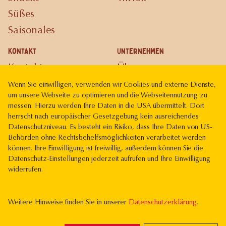
Süßes
Saisonales
Kontakt
Unternehmen
Kontakt
Über uns
Karriere
Wenn Sie einwilligen, verwenden wir Cookies und externe Dienste,
um unsere Webseite zu optimieren und die Webseitennutzung zu
Gutscheinkarte
messen. Hierzu werden Ihre Daten in die USA übermittelt. Dort
herrscht nach europäischer Gesetzgebung kein ausreichendes
Rechtliches
Datenschutzniveau. Es besteht ein Risiko, dass Ihre Daten von US-
Impressum
Behörden ohne Rechtsbehelfsmöglichkeiten verarbeitet werden
können. Ihre Einwilligung ist freiwillig, außerdem können Sie die
Datenschutz
Datenschutz-Einstellungen jederzeit aufrufen und Ihre Einwilligung
widerrufen.
Weitere Hinweise finden Sie in unserer
Datenschutzerklärung
.
Vereint mit
im
Haus der Bäcker