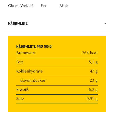
Gluten (Weizen)
Eier
Milch
-
Nährwerte
Nährwerte pro 100 g
Brennwert
264 kcal
Fett
5,1 g
Kohlenhydrate
47 g
davon Zucker
23 g
Eiweiß
6,2 g
Salz
0,91 g