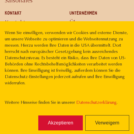
Saisonales
Kontakt
Unternehmen
Kontakt
Über uns
Karriere
Wenn Sie einwilligen, verwenden wir Cookies und externe Dienste,
um unsere Webseite zu optimieren und die Webseitennutzung zu
Gutscheinkarte
messen. Hierzu werden Ihre Daten in die USA übermittelt. Dort
herrscht nach europäischer Gesetzgebung kein ausreichendes
Rechtliches
Datenschutzniveau. Es besteht ein Risiko, dass Ihre Daten von US-
Impressum
Behörden ohne Rechtsbehelfsmöglichkeiten verarbeitet werden
können. Ihre Einwilligung ist freiwillig, außerdem können Sie die
Datenschutz
Datenschutz-Einstellungen jederzeit aufrufen und Ihre Einwilligung
widerrufen.
Weitere Hinweise finden Sie in unserer
Datenschutzerklärung
.
Vereint mit
im
Haus der Bäcker
Akzeptieren
Verweigern