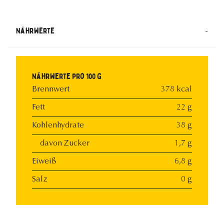
-
Nährwerte
Nährwerte pro 100 g
Brennwert
378 kcal
Fett
22 g
Kohlenhydrate
38 g
davon Zucker
1,7 g
Eiweiß
6,8 g
Salz
0 g