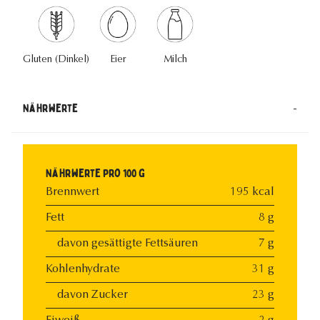
Gluten (Dinkel)
Eier
Milch
-
Nährwerte
Nährwerte pro 100 g
Brennwert
195 kcal
Fett
8 g
davon gesättigte Fettsäuren
7 g
Kohlenhydrate
31 g
davon Zucker
23 g